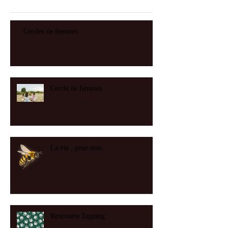
Cercles de femmes
Cercle de femmes
La vie ..pour tous..
Rencontre Tapping