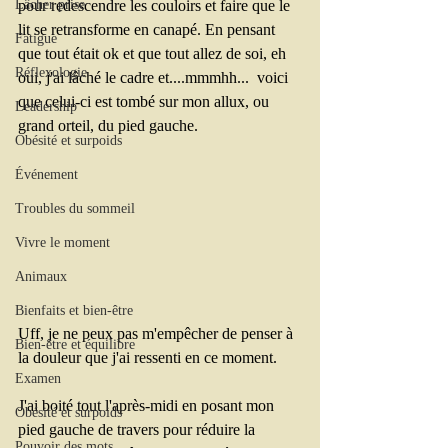
Lâcher prise
pour redescendre les couloirs et faire que le 
lit se retransforme en canapé. En pensant 
Fatigue
que tout était ok et que tout allez de soi, eh 
Réflexologie
oui, j'ai lâché le cadre et....mmmhh...  voici 
que celui-ci est tombé sur mon allux, ou 
Leadership
grand orteil, du pied gauche.
Obésité et surpoids
Événement
Troubles du sommeil
Vivre le moment
Animaux
Bienfaits et bien-être
Uff, je ne peux pas m'empêcher de penser à 
Bien-être et équilibre
la douleur que j'ai ressenti en ce moment. 
Examen
J'ai boité tout l'après-midi en posant mon 
Obésité et surpoids
pied gauche de travers pour réduire la 
Pouvoir des mots