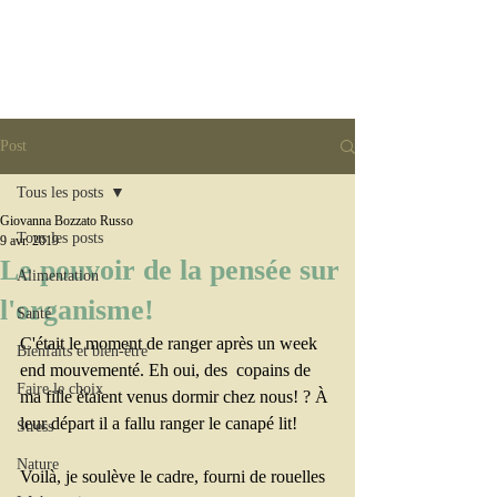
Post
Tous les posts
Giovanna Bozzato Russo
Tous les posts
9 avr. 2019
Le pouvoir de la pensée sur
Alimentation
l'organisme!
Santé
C'était le moment de ranger après un week 
Bienfaits et bien-être
end mouvementé. Eh oui, des  copains de 
Faire le choix
ma fille étaient venus dormir chez nous! ? À 
leur départ il a fallu ranger le canapé lit!
Stress
Nature
Voilà, je soulève le cadre, fourni de rouelles 