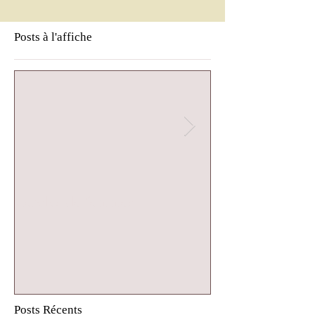
Posts à l'affiche
Cercles de femmes
Cercle de femm
Posts Récents