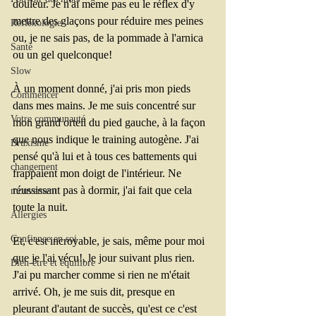
douleur. Je n'ai même pas eu le réflex d'y 
mettre des glaçons pour réduire mes peines 
Réflexologie
ou, je ne sais pas, de la pommade à l'arnica 
Santé
ou un gel quelconque!
Slow
À un moment donné, j'ai pris mon pieds 
Commencer
dans mes mains. Je me suis concentré sur 
Votre communauté
mon grand orteil du pied gauche, à la façon 
que nous indique le training autogène. J'ai 
Bruxisme
pensé qu'à lui et à tous ces battements qui 
changement
frappaient mon doigt de l'intérieur. Ne 
réussissant pas à dormir, j'ai fait que cela 
mouvement
toute la nuit.
Allergies
Confiance en soi
Et, c'est incroyable, je sais, même pour moi 
que je l'ai vécu!, le jour suivant plus rien. 
Bien-être et équilibre
J'ai pu marcher comme si rien ne m'était 
arrivé. Oh, je me suis dit, presque en 
pleurant d'autant de succès, qu'est ce c'est 