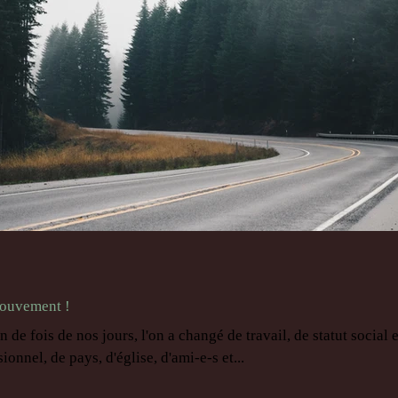
mouvement !
de fois de nos jours, l'on a changé de travail, de statut social e
ionnel, de pays, d'église, d'ami-e-s et...