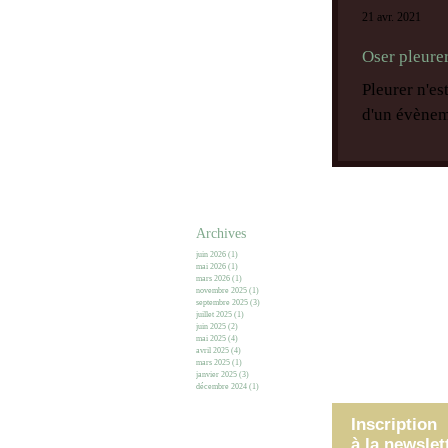
21 avr. 2021
Oser pleure
Pleurer n'es
d'un évèneme
Archives
juin 2026
(1)
1 post
mai 2026
(1)
1 post
mars 2026
(1)
1 post
novembre 2025
(1)
1 post
septembre 2025
(3)
3 posts
juillet 2025
(1)
1 post
juin 2025
(2)
2 posts
mai 2025
(4)
4 posts
avril 2025
(4)
4 posts
mars 2025
(1)
1 post
janvier 2025
(3)
3 posts
décembre 2024
(1)
1 post
Inscription
à la newslet