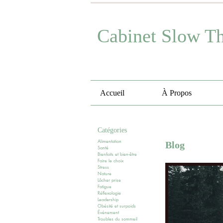
Cabinet Slow T
Accueil
À Propos
Catégories
Alimentation
Blog
Santé
Bienfaits et bien-être
Faire le choix
Stress
Nature
Lâcher prise
Fatigue
Réflexologie
Leadership
Obésité et surpoids
Événement
Troubles du sommeil