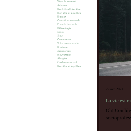
Vivre le moment
Animaux
Bienfaits et bien-être
Bien-être et équilibre
Examen
Obésité et surpoids
Pouvoir des mots
Réflexologie
Santé
Slow
Commencer
Votre communauté
Bruxisme
changement
mouvement
Allergies
Confiance en soi
Bien-être et équilibre
29 avr. 2021
La vie est 
Oh! Combien 
socioprofess