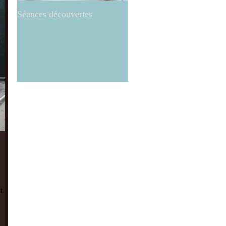
Séances découvertes
Réflexologie ..what else!?
t