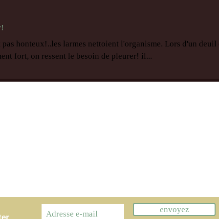
r!
t pas honteux!..les larmes nettoient l'organisme. Lors d'un deuil
nt fort, on ressent le besoin de pleurer! il...
envoyez
ter