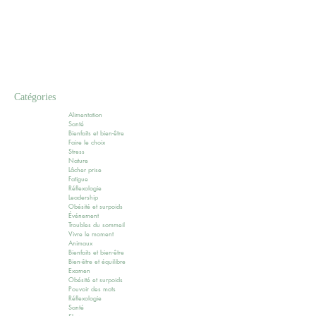
Catégories
Alimentation
Santé
Bienfaits et bien-être
Faire le choix
Stress
Nature
Lâcher prise
Fatigue
Réflexologie
Leadership
Obésité et surpoids
Événement
Troubles du sommeil
Vivre le moment
Animaux
Bienfaits et bien-être
Bien-être et équilibre
Examen
Obésité et surpoids
Pouvoir des mots
Réflexologie
Santé