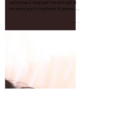
Gérer son sommeil
"Au milieu du chemin de notre vie...", il
arrive tout à coup que l'on dort mal et
on arrive pas à s'expliquer le pourquoi.
Mal dormir,...