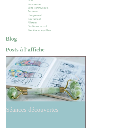
Slow
Commencer
Votre communauté
Bruxisme
changement
mouvement
Allergies
Confiance en soi
Bien-être et équilibre
Blog
Posts à l'affiche
Séances découvertes
Réflexologie ..w