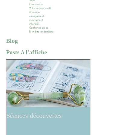
Slow
Commencer
Votre communauté
Bruxisme
changement
mouvement
Allergies
Confiance en soi
Bien-être et équilibre
Blog
Posts à l'affiche
Séances découvertes
Réflexologie ..w