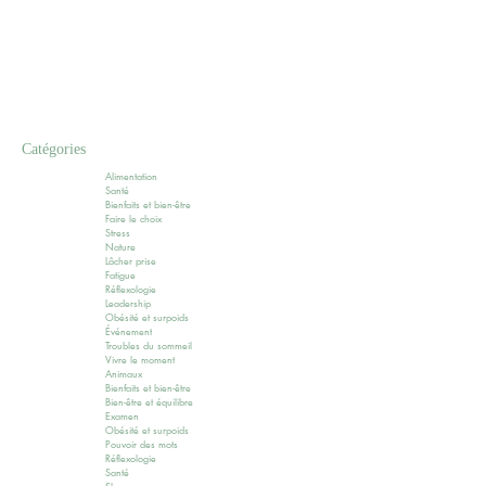
Catégories
Alimentation
Santé
Bienfaits et bien-être
Faire le choix
Stress
Nature
Lâcher prise
Fatigue
Réflexologie
Leadership
Obésité et surpoids
Événement
Troubles du sommeil
Vivre le moment
Animaux
Bienfaits et bien-être
Bien-être et équilibre
Examen
Obésité et surpoids
Pouvoir des mots
Réflexologie
Santé