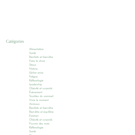
Catégories
Alimentation
Santé
Bienfaits et bien-être
Faire le choix
Stress
Nature
Lâcher prise
Fatigue
Réflexologie
Leadership
Obésité et surpoids
Événement
Troubles du sommeil
Vivre le moment
Animaux
Bienfaits et bien-être
Bien-être et équilibre
Examen
Obésité et surpoids
Pouvoir des mots
Réflexologie
Santé