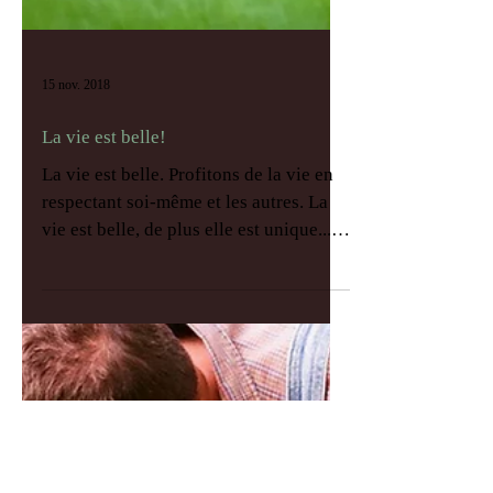
15 nov. 2018
La vie est belle!
La vie est belle. Profitons de la vie en
respectant soi-même et les autres. La
vie est belle, de plus elle est unique...
chacun de nous a...