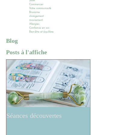
Slow
Commencer
Votre communauté
Bruxisme
changement
mouvement
Allergies
Confiance en soi
Bien-être et équilibre
Blog
Posts à l'affiche
Séances découvertes
Réflexologie ..w