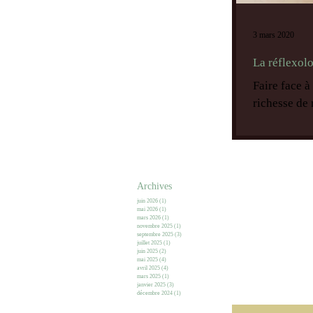
3 mars 2020
La réflexolo
Faire face à
richesse de 
Archives
juin 2026
(1)
1 post
mai 2026
(1)
1 post
mars 2026
(1)
1 post
novembre 2025
(1)
1 post
septembre 2025
(3)
3 posts
juillet 2025
(1)
1 post
juin 2025
(2)
2 posts
mai 2025
(4)
4 posts
avril 2025
(4)
4 posts
mars 2025
(1)
1 post
janvier 2025
(3)
3 posts
décembre 2024
(1)
1 post