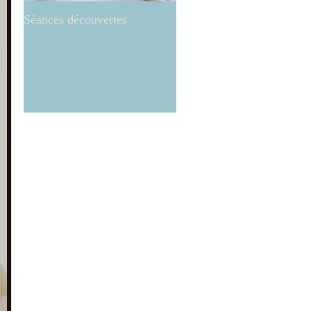
Séances découvertes
Réflexologie ..what else!?