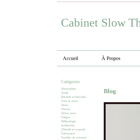
Cabinet Slow T
Accueil
À Propos
Catégories
Alimentation
Blog
Santé
Bienfaits et bien-être
Faire le choix
Stress
Nature
Lâcher prise
Fatigue
Réflexologie
Leadership
Obésité et surpoids
Événement
Troubles du sommeil