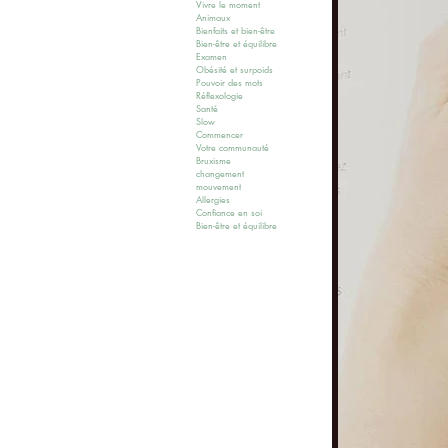
Vivre le moment
Animaux
Bienfaits et bien-être
Bien-être et équilibre
Examen
Obésité et surpoids
Pouvoir des mots
Réflexologie
Santé
Slow
Commencer
Votre communauté
Bruxisme
changement
mouvement
Allergies
Confiance en soi
Bien-être et équilibre