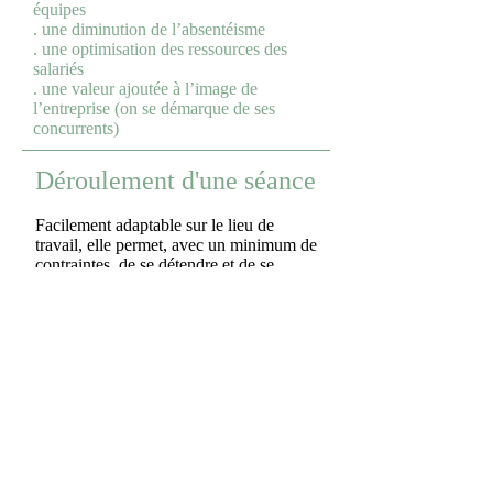
équipes
. une diminution de l’absentéisme
. une optimisation des ressources des
salariés
. une valeur ajoutée à l’image de
l’entreprise (on se démarque de ses
concurrents)
Déroulement d'une séance
Facilement adaptable sur le lieu de
travail, elle permet, avec un minimum de
contraintes, de se détendre et de se
relaxer en un temps qui peut être court.
Où
Dans une pièce de petite taille au calme
suffit (salle de repos ou autre d'environ
8m2)
Comment
Je stimule les zones réflexes des pieds
et/ou des mains, en effectuant des
pressions sur les zones