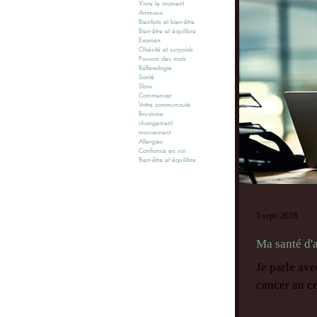
Vivre le moment
Animaux
Bienfaits et bien-être
Bien-être et équilibre
Examen
Obésité et surpoids
Pouvoir des mots
Réflexologie
Santé
Slow
Commencer
Votre communauté
Bruxisme
changement
mouvement
Allergies
Confiance en soi
Bien-être et équilibre
5 sept. 2018
Ma santé d'
Je parle ave
cancer au ce