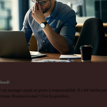
abord!
c un manager ayant un poste à responsabilité. Il a été atteint pa
rveau. Pourquoi à moi? C'est la question...