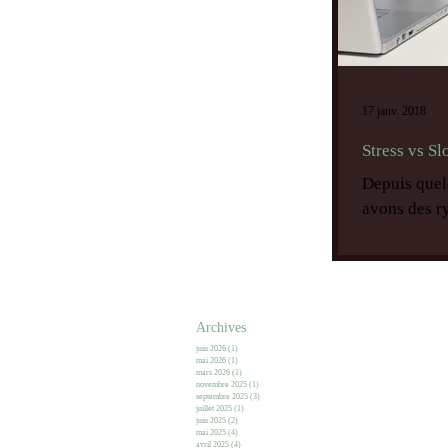
17 janv. 2018
Stress vs S
Depuis quelq
avons des r
Archives
juin 2026
(1)
1 post
mai 2026
(1)
1 post
mars 2026
(1)
1 post
novembre 2025
(1)
1 post
septembre 2025
(3)
3 posts
juillet 2025
(1)
1 post
juin 2025
(2)
2 posts
mai 2025
(4)
4 posts
avril 2025
(4)
4 posts