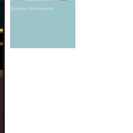
Séances découvertes
Réflexologie ..what else!?
r un