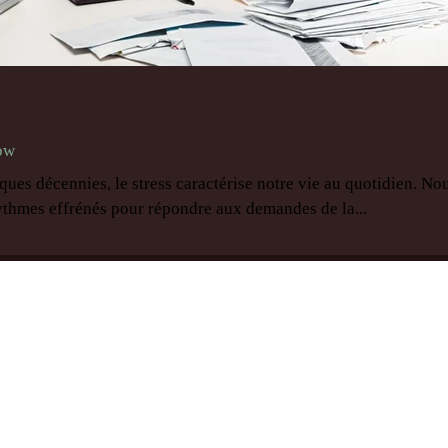
low
ues décennies, le stress caractérise notre vie au quotidien. No
ythmes effrénés pour répondre aux demandes de la...