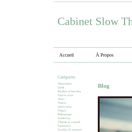
Cabinet Slow T
Accueil
À Propos
Catégories
Alimentation
Blog
Santé
Bienfaits et bien-être
Faire le choix
Stress
Nature
Lâcher prise
Fatigue
Réflexologie
Leadership
Obésité et surpoids
Événement
Troubles du sommeil