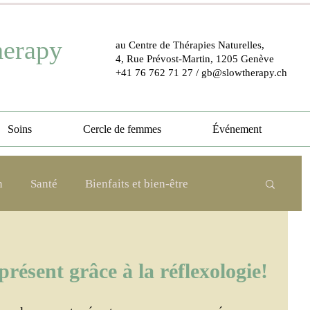
herapy
au Centre de Thérapies Naturelles,
4, Rue Prévost-Martin, 1205 Genève
+41 76 762 71 27
/
gb@slowtherapy.ch
Soins
Cercle de femmes
Événement
n
Santé
Bienfaits et bien-être
Nature
Lâcher prise
Fatigue
résent grâce à la réflexologie!
hip
Obésité et surpoids
Événement