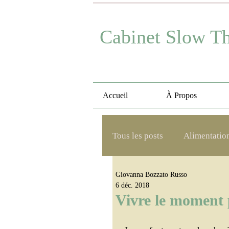
Cabinet Slow T
Accueil
À Propos
Tous les posts
Alimentatio
Giovanna Bozzato Russo
Faire le choix
Stress
6 déc. 2018
Vivre le moment p
Réflexologie
Leaders