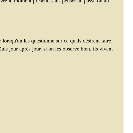
ivre le moment présent, sans penser au passé ou au 
Vivre le moment
Animaux
r lorsqu'on les questionne sur ce qu'ils désirent faire 
Bien-être et équilibre
Examen
Mais jour après jour, si on les observe bien, ils vivent 
ouvoir des mots
Réflexologie
Santé
Votre communauté
Bruxisme
ent
Allergies
Confiance en soi