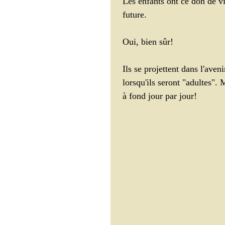
Les enfants ont ce don de v
future. 
Troubles du sommeil
Oui, bien sûr! 
Ils se projettent dans l'aveni
Bienfaits et bien-être
lorsqu'ils seront "adultes". 
à fond jour par jour!
Obésité et surpoids
P
Slow
Commencer
changement
mouvem