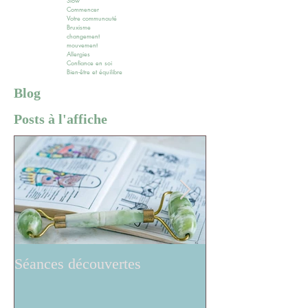
Slow
Commencer
Votre communauté
Bruxisme
changement
mouvement
Allergies
Confiance en soi
Bien-être et équilibre
Blog
Posts à l'affiche
Séances découvertes
Réflexologie ..w