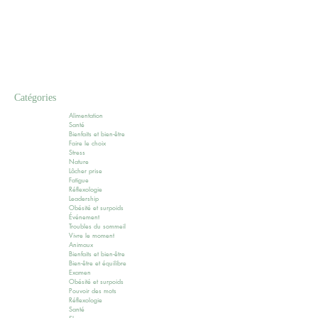
Catégories
Alimentation
Santé
Bienfaits et bien-être
Faire le choix
Stress
Nature
Lâcher prise
Fatigue
Réflexologie
Leadership
Obésité et surpoids
Événement
Troubles du sommeil
Vivre le moment
Animaux
Bienfaits et bien-être
Bien-être et équilibre
Examen
Obésité et surpoids
Pouvoir des mots
Réflexologie
Santé