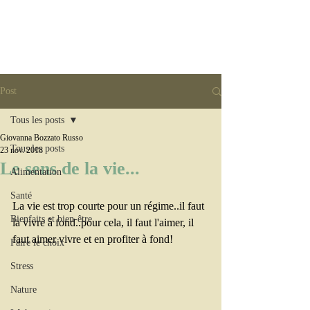
Post
Tous les posts
Giovanna Bozzato Russo
Tous les posts
23 nov. 2018
Le sens de la vie...
Alimentation
Santé
La vie est trop courte pour un régime..il faut 
Bienfaits et bien-être
la vivre à fond..pour cela, il faut l'aimer, il 
faut aimer vivre et en profiter à fond! 
Faire le choix
Stress
Nature