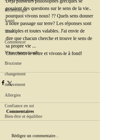
Déjà plusieurs philosophes grecques se 
posaient des questions sur le sens de la vie.. 
Réflexologie
pourquoi vivons nous! ?? Quels sens donner 
Santé
à notre passage sur terre? Les réponses sont 
multiples et toutes valables. J'ai envie de 
Slow
dire que chacun cherche et trouve le sens de 
Commencer
sa propre vie ...
Votre communauté
Cherchons le nôtre et vivons-le à fond!
Bruxisme
changement
mouvement
Allergies
Confiance en soi
Commentaires
Bien-être et équilibre
Rédigez un commentaire...