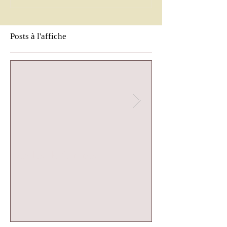
Posts à l'affiche
Cercles de femmes
Cercle de femm