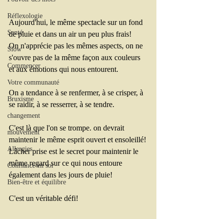
Réflexologie
Aujourd'hui, le même spectacle sur un fond 
Santé
de pluie et dans un air un peu plus frais!
On n'apprécie pas les mêmes aspects, on ne 
Slow
s'ouvre pas de la même façon aux couleurs 
Commencer
et aux émotions qui nous entourent. 
Votre communauté
On a tendance à se renfermer, à se crisper, à 
Bruxisme
se raidir, à se resserrer, à se tendre. 
changement
C'est là que l'on se trompe. on devrait 
mouvement
maintenir le même esprit ouvert et ensoleillé!
Allergies
Lâcher prise est le secret pour maintenir le 
même regard sur ce qui nous entoure 
Confiance en soi
également dans les jours de pluie!
Bien-être et équilibre
C'est un véritable défi!