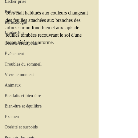
Lâcher prise
Fatigue
On s'était habitués aux couleurs changeant 
des feuilles attachées aux branches des 
Réflexologie
arbres sur un fond bleu et aux tapis de 
Leadership
feuilles tombées recouvrant le sol d'une 
façon légère et uniforme.
Obésité et surpoids
Événement
Troubles du sommeil
Vivre le moment
Animaux
Bienfaits et bien-être
Bien-être et équilibre
Examen
Obésité et surpoids
Pouvoir des mots