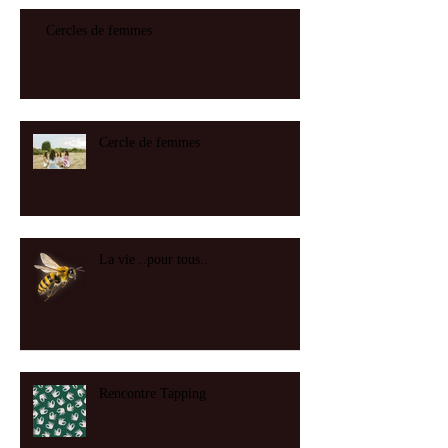
Cercles de femmes
Cercle de femmes
La vie ..pour tous..
Rencontre Tapping