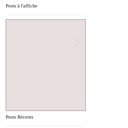
Posts à l'affiche
Cercles de femmes
Cercle de femm
Posts Récents