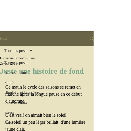
Post
Tous les posts
Giovanna Bozzato Russo
Tous les posts
29 oct. 2018
Juste une histoire de fond
Alimentation
Santé
Ce matin le cycle des saisons se remet en 
Bienfaits et bien-être
marche après la longue pause en ce début 
d'automne.
Faire le choix
Stress
C'est vrai! on aimait bien le soleil.
Ce soleil un peu léger brillait  d'une lumière 
Nature
jaune clair.