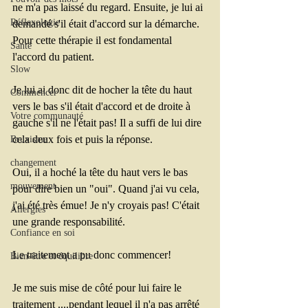
ne m'a pas laissé du regard. Ensuite, je lui ai 
Réflexologie
demandé s'il était d'accord sur la démarche. 
Pour cette thérapie il est fondamental 
Santé
l'accord du patient. 
Slow
Je lui ai donc dit de hocher la tête du haut 
Commencer
vers le bas s'il était d'accord et de droite à 
Votre communauté
gauche s'il ne l'était pas! Il a suffi de lui dire 
cela deux fois et puis la réponse. 
Bruxisme
changement
Oui, il a hoché la tête du haut vers le bas 
mouvement
pour dire bien un "oui". Quand j'ai vu cela, 
j'ai été très émue! Je n'y croyais pas! C'était 
Allergies
une grande responsabilité. 
Confiance en soi
Le traitement a pu donc commencer!
Bien-être et équilibre
Je me suis mise de côté pour lui faire le 
traitement ....pendant lequel il n'a pas arrêté 