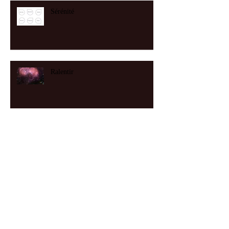
Sérénité
Ralentir
Archives
juin 2026
(1)
1 post
mai 2026
(1)
1 post
mars 2026
(1)
1 post
novembre 2025
(1)
1 post
septembre 2025
(3)
3 posts
juillet 2025
(1)
1 post
juin 2025
(2)
2 posts