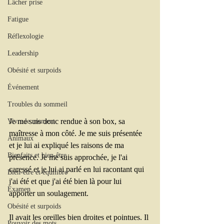
Lâcher prise
Fatigue
Réflexologie
Leadership
Obésité et surpoids
Événement
Troubles du sommeil
Je me suis donc rendue à son box, sa 
Vivre le moment
maîtresse à mon côté. Je me suis présentée 
Animaux
et je lui ai expliqué les raisons de ma 
Bienfaits et bien-être
présence. Je me suis approchée, je l'ai 
caressé et je lui ai parlé en lui racontant qui 
Bien-être et équilibre
j'ai été et que j'ai été bien là pour lui 
Examen
apporter un soulagement. 
Obésité et surpoids
Il avait les oreilles bien droites et pointues. Il 
Pouvoir des mots