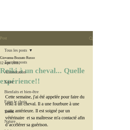
Post
Tous les posts
Giovanna Bozzato Russo
Tous les posts
12 sept. 2018
Reiki à un cheval... Quelle
Alimentation
expérience!!
Santé
Bienfaits et bien-être
Cette semaine, j'ai été appelée pour faire du 
Faire le choix
reiki à un cheval. Il a une fourbure à une 
patte antérieure. Il est soigné par un 
Stress
vétérinaire  et sa maîtresse m'a contacté afin 
Nature
d’accélérer sa guérison. 