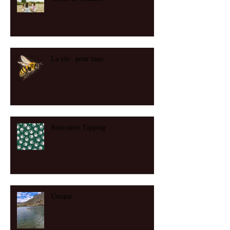
La vie ..pour tous..
Rencontre Tapping
Unique