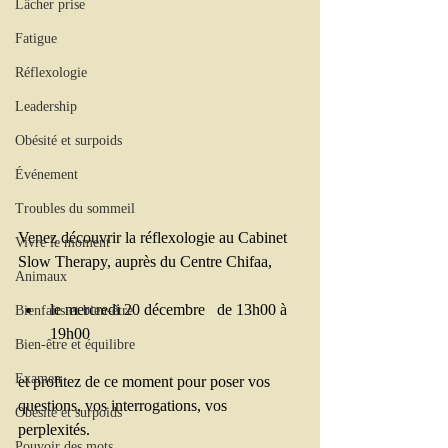
Lâcher prise
Fatigue
Réflexologie
Leadership
Obésité et surpoids
Événement
Troubles du sommeil
Venez découvrir la réflexologie au Cabinet  
Vivre le moment
Slow Therapy, auprès du Centre Chifaa, 
Animaux
​ 
le mercredi 20 décembre   de 13h00 à 
Bienfaits et bien-être
19h00 
Bien-être et équilibre
Examen
et profitez de ce moment pour poser vos 
questions, vos interrogations, vos 
Obésité et surpoids
perplexités.
Pouvoir des mots