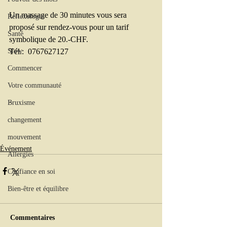
Un massage de 30 minutes vous sera 
Réflexologie
proposé sur rendez-vous pour un tarif 
Santé
symbolique de 20.-CHF.
Tél.:  0767627127
Slow
Commencer
Votre communauté
.
Bruxisme
changement
mouvement
Événement
Allergies
Confiance en soi
Bien-être et équilibre
Commentaires