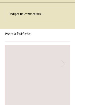
Rédigez un commentaire...
Posts à l'affiche
Cercles de femmes
Cercle de femm