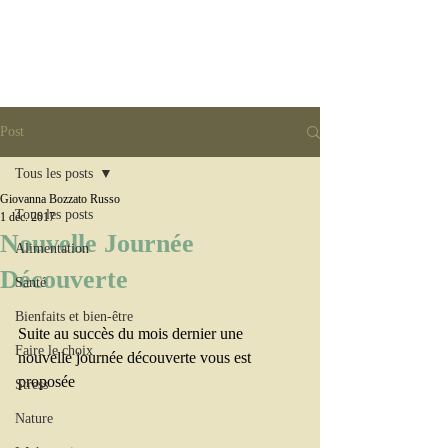
Post
Tous les posts
Giovanna Bozzato Russo
Tous les posts
1 déc. 2017
Nouvelle Journée
Alimentation
Découverte
Santé
Bienfaits et bien-être
Suite au succès du mois dernier une 
Faire le choix
nouvelle journée découverte vous est 
proposée
Stress
Nature