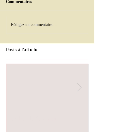
Commentaires
Rédigez un commentaire...
Posts à l'affiche
Cercles de femmes
Cercle de femm