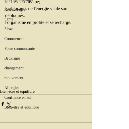
le stress est dissipé;
les blocages de l'énergie vitale sont 
Réflexologie
débloqués;
Santé
l'organisme en profite et se recharge.
Slow
Commencer
Votre communauté
Bruxisme
changement
mouvement
Allergies
Bien-être et équilibre
Confiance en soi
Bien-être et équilibre