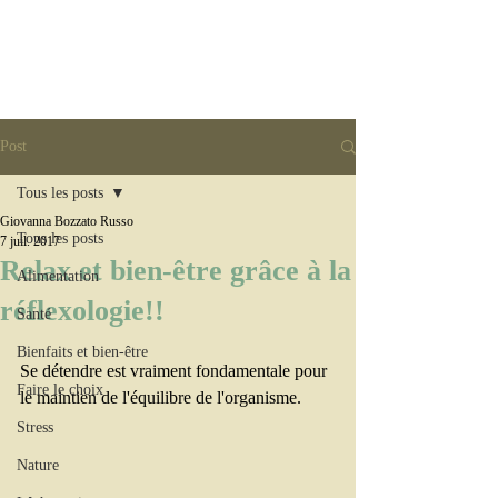
Post
Tous les posts
Giovanna Bozzato Russo
Tous les posts
7 juil. 2017
Relax et bien-être grâce à la
Alimentation
réflexologie!!
Santé
Bienfaits et bien-être
Se détendre est vraiment fondamentale pour 
Faire le choix
le maintien de l'équilibre de l'organisme. 
Stress
Nature