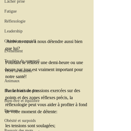
Lâcher prise
Fatigue
Réflexologie
Leadership
 Arrivons-nous à nous détendre aussi bien 
Obésité et surpoids
que lui?
Événement
Troubles du sommeil
Pourtant se relaxer une demi-heure ou une 
heure par jour est vraiment important pour 
Vivre le moment
notre santé!
Animaux
Par le biais de pressions exercées sur des 
Bienfaits et bien-être
points et des zones réflexes précis, la 
Bien-être et équilibre
réflexologie peut vous aider à profiter à fond 
Examen
de votre moment de détente:
Obésité et surpoids
les tensions sont soulagées; 
Pouvoir des mots