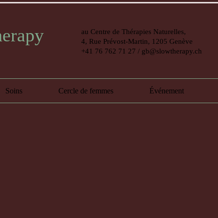
herapy
au Centre de Thérapies Naturelles,
4, Rue Prévost-Martin, 1205 Genève
+41 76 762 71 27
/
gb@slowtherapy.ch
Soins
Cercle de femmes
Événement